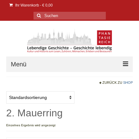
Ihr Warenkorb
-
€
0,00
Suchen
nach:
Menü
Verlag
ZURÜCK ZU
SHOP
Verlag
Events | Messen
2. Mauerring
PresseService
Einzelnes Ergebnis wird angezeigt
PresseEcho