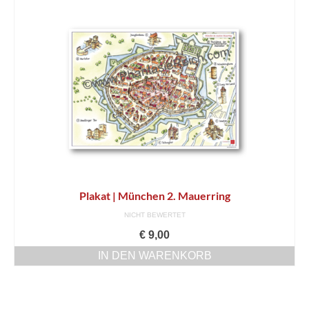
Kontakt
Bibliotheken
Buchhandel
Hörpfade
Service
AGB
Datenschutz
Plakat | München 2. Mauerring
Widerrufsbelehrung
NICHT BEWERTET
€
9,00
Impressum
IN DEN WARENKORB
Bücher
Museumsbegleiter