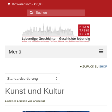
Ihr Warenkorb
-
€
0,00
Suchen
nach:
Menü
Verlag
ZURÜCK ZU
SHOP
Verlag
Events | Messen
Kunst und Kultur
PresseService
Einzelnes Ergebnis wird angezeigt
PresseEcho