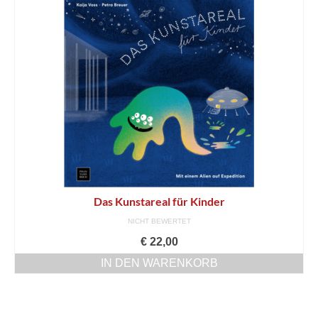
Kontakt
Bibliotheken
Buchhandel
Hörpfade
Service
AGB
Datenschutz
Das Kunstareal für Kinder
Widerrufsbelehrung
NICHT BEWERTET
€
22,00
Impressum
IN DEN WARENKORB
Bücher
Museumsbegleiter