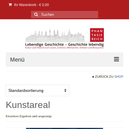
Ihr Warenkorb
-
€
0,00
Suchen
nach:
Menü
Verlag
ZURÜCK ZU
SHOP
Verlag
Events | Messen
Kunstareal
PresseService
Einzelnes Ergebnis wird angezeigt
PresseEcho