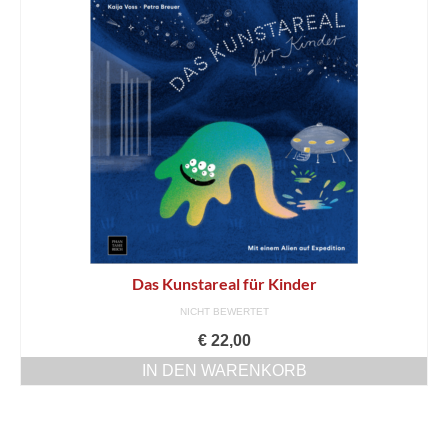
Kontakt
Bibliotheken
Buchhandel
Hörpfade
Service
AGB
Datenschutz
Das Kunstareal für Kinder
Widerrufsbelehrung
NICHT BEWERTET
€
22,00
Impressum
IN DEN WARENKORB
Bücher
Museumsbegleiter