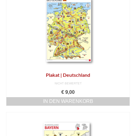
Kinderbücher
Bilderbücher
Jugendbücher
Sach-/Schulbücher
Ortschroniken | Regionalia
Shop
Plakat | Deutschland
AGs – Werkstätten – FeriPro
NICHT BEWERTET
€
9,00
Schulprogramm
IN DEN WARENKORB
Download Formulare
Führungen
Lesungen