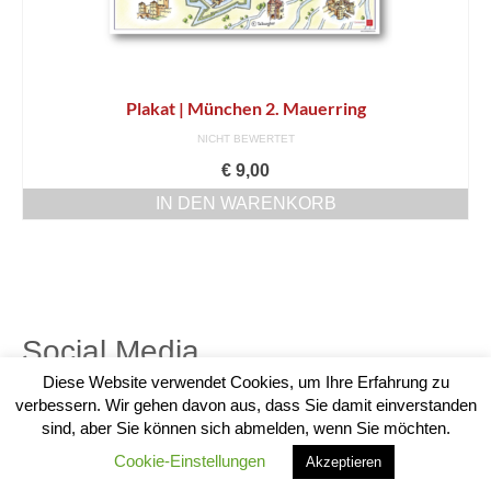
Plakat | München 2. Mauerring
NICHT BEWERTET
€
9,00
IN DEN WARENKORB
Social Media
Diese Website verwendet Cookies, um Ihre Erfahrung zu
verbessern. Wir gehen davon aus, dass Sie damit einverstanden
sind, aber Sie können sich abmelden, wenn Sie möchten.
Cookie-Einstellungen
© [2023] [phantasiereich] - WordPress Theme by
Kadence WP
Akzeptieren