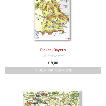
Plakate
Sachbuch München | Bayern
Klassenlektüre
Projektarbeit
Fanpost | Referenzen
Plakat | Bayern
Kinderseite
NICHT BEWERTET
€
9,00
öff. Veranstaltungen
IN DEN WARENKORB