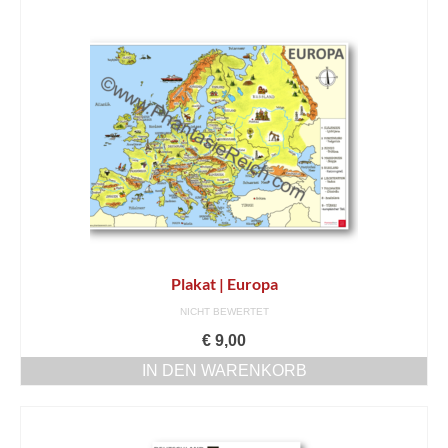
Kontakt
Bibliotheken
Buchhandel
Hörpfade
Service
AGB
Datenschutz
Plakat | Europa
Widerrufsbelehrung
NICHT BEWERTET
€
9,00
Impressum
IN DEN WARENKORB
Bücher
Museumsbegleiter