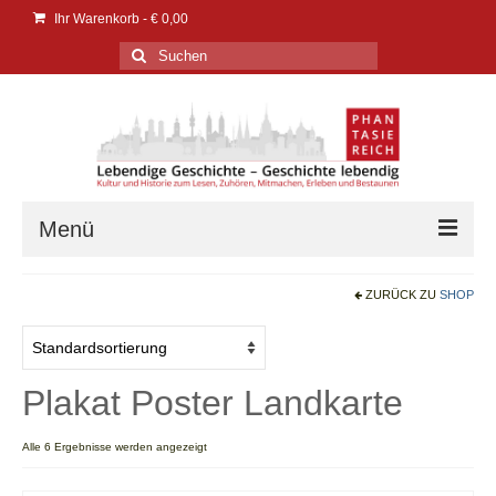
Ihr Warenkorb
-
€
0,00
Suchen
nach:
Menü
Verlag
ZURÜCK ZU
SHOP
Verlag
Events | Messen
Plakat Poster Landkarte
PresseService
Alle 6 Ergebnisse werden angezeigt
PresseEcho