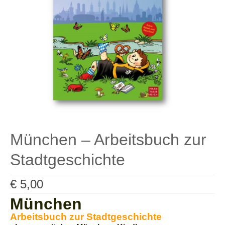
Kontakt
Bibliotheken
Buchhandel
Hörpfade
Service
AGB
Datenschutz
München – Arbeitsbuch zur
Widerrufsbelehrung
Stadtgeschichte
Impressum
€
5,00
Bücher
München
Museumsbegleiter
Arbeitsbuch zur Stadtgeschichte