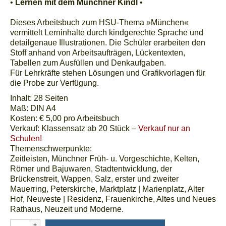
•
Lernen mit dem Münchner Kindl
•
Kinderbücher
Dieses Arbeitsbuch zum HSU-Thema »München«
Bilderbücher
vermittelt Lerninhalte durch kindgerechte Sprache und
detailgenaue Illustrationen. Die Schüler erarbeiten den
Jugendbücher
Stoff anhand von Arbeitsaufträgen, Lückentexten,
Tabellen zum Ausfüllen und Denkaufgaben.
Für Lehrkräfte stehen Lösungen und Grafikvorlagen für
Sach-/Schulbücher
die Probe zur Verfügung.
Ortschroniken | Regionalia
Inhalt: 28 Seiten
Maß: DIN A4
Shop
Kosten: € 5,00 pro Arbeitsbuch
Verkauf: Klassensatz ab 20 Stück –
Verkauf nur an
AGs – Werkstätten – FeriPro
Schulen!
Themenschwerpunkte:
Schulprogramm
Zeitleisten, Münchner Früh- u. Vorgeschichte, Kelten,
Römer und Bajuwaren, Stadtentwicklung, der
Download Formulare
Brückenstreit, Wappen, Salz, erster und zweiter
Mauerring, Peterskirche, Marktplatz | Marienplatz, Alter
Führungen
Hof, Neuveste | Residenz, Frauenkirche, Altes und Neues
Rathaus, Neuzeit und Moderne.
Lesungen
München