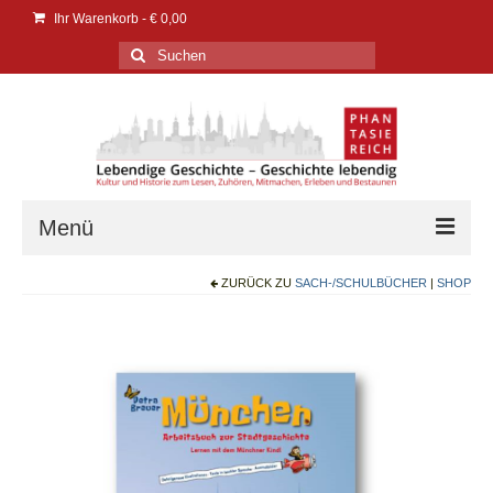
Ihr Warenkorb
-
€
0,00
Suchen
nach:
Menü
ZURÜCK ZU
SACH-/SCHULBÜCHER
|
SHOP
Verlag
Verlag
Events | Messen
PresseService
PresseEcho