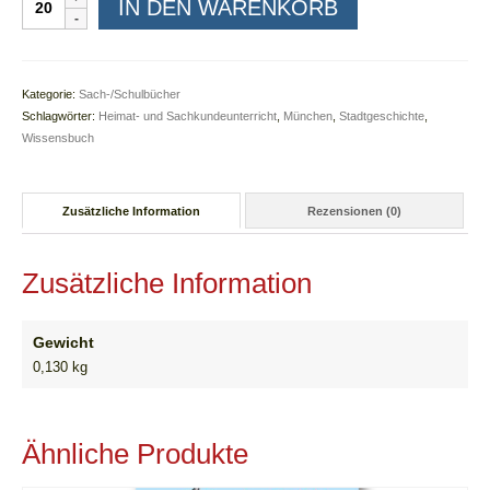
IN DEN WARENKORB
-
Plakate
Arbeitsbuch
zur
Sachbuch München | Bayern
Stadtgeschichte
Kategorie:
Sach-/Schulbücher
Menge
Klassenlektüre
Schlagwörter:
Heimat- und Sachkundeunterricht
,
München
,
Stadtgeschichte
,
Wissensbuch
Projektarbeit
Fanpost | Referenzen
Zusätzliche Information
Rezensionen (0)
Kinderseite
Zusätzliche Information
öff. Veranstaltungen
Gewicht
0,130 kg
Ähnliche Produkte