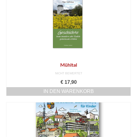
Mühltal
NICHT BEWERTET
€
17,90
IN DEN WARENKORB