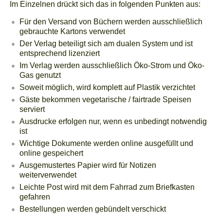
Im Einzelnen drückt sich das in folgenden Punkten aus:
Kontakt
Für den Versand von Büchern werden ausschließlich
Bibliotheken
gebrauchte Kartons verwendet
Der Verlag beteiligt sich am dualen System und ist
Buchhandel
entsprechend lizenziert
Im Verlag werden ausschließlich Öko-Strom und Öko-
Hörpfade
Gas genutzt
Soweit möglich, wird komplett auf Plastik verzichtet
Service
Gäste bekommen vegetarische / fairtrade Speisen
AGB
serviert
Ausdrucke erfolgen nur, wenn es unbedingt notwendig
Datenschutz
ist
Wichtige Dokumente werden online ausgefüllt und
Widerrufsbelehrung
online gespeichert
Ausgemustertes Papier wird für Notizen
Impressum
weiterverwendet
Leichte Post wird mit dem Fahrrad zum Briefkasten
Bücher
gefahren
Museumsbegleiter
Bestellungen werden gebündelt verschickt