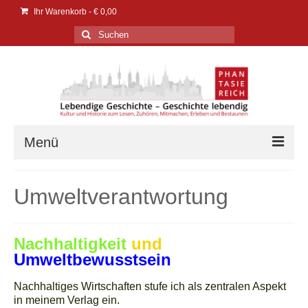
Ihr Warenkorb
-
€
0,00
Suchen
nach:
Menü
Verlag
Umweltverantwortung
Verlag
Events | Messen
Nachhaltigkeit
und
Umweltbewusstsein
PresseService
Nachhaltiges Wirtschaften stufe ich als zentralen Aspekt
PresseEcho
in meinem Verlag ein.