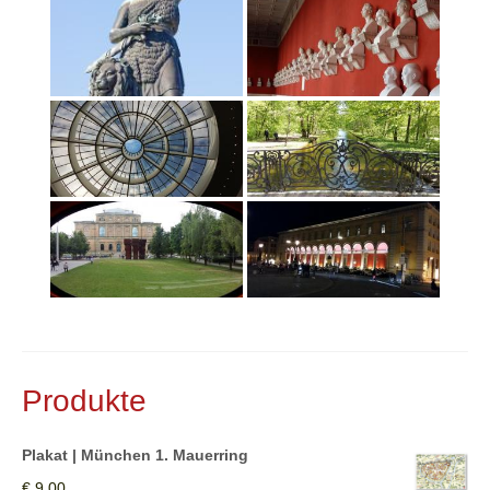
Kontakt
Bibliotheken
Buchhandel
Hörpfade
Service
AGB
Datenschutz
Widerrufsbelehrung
Impressum
Produkte
Bücher
Plakat | München 1. Mauerring
Museumsbegleiter
€
9,00