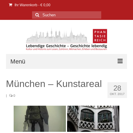
Ihr Warenkorb
-
€
0,00
Suchen
nach:
Menü
Verlag
München – Kunstareal
28
Verlag
OKT. 2017
|
0
Events | Messen
PresseService
PresseEcho