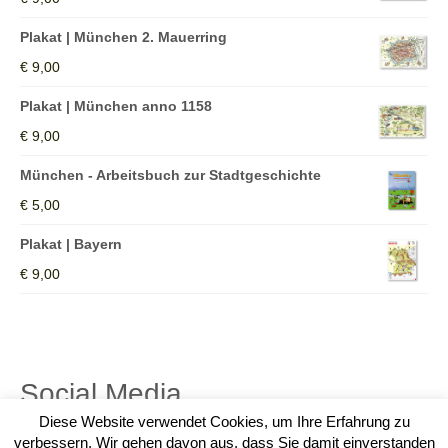
Kinderbücher
Plakat | München 2. Mauerring
Bilderbücher
€
9,00
Jugendbücher
Plakat | München anno 1158
€
9,00
Sach-/Schulbücher
München - Arbeitsbuch zur Stadtgeschichte
Ortschroniken | Regionalia
€
5,00
Shop
Plakat | Bayern
AGs – Werkstätten – FeriPro
€
9,00
Schulprogramm
Download Formulare
Social Media
Führungen
Diese Website verwendet Cookies, um Ihre Erfahrung zu
Lesungen
verbessern. Wir gehen davon aus, dass Sie damit einverstanden