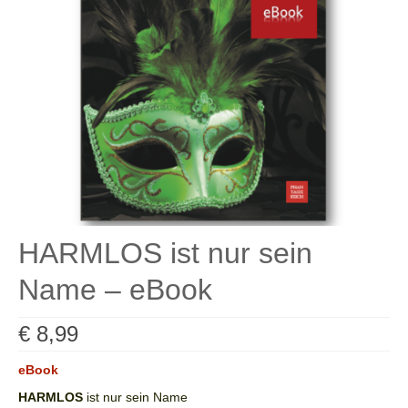
Kontakt
Bibliotheken
Buchhandel
Hörpfade
Service
AGB
Datenschutz
HARMLOS ist nur sein
Widerrufsbelehrung
Name – eBook
Impressum
€
8,99
Bücher
eBook
Museumsbegleiter
HARMLOS
ist nur sein Name