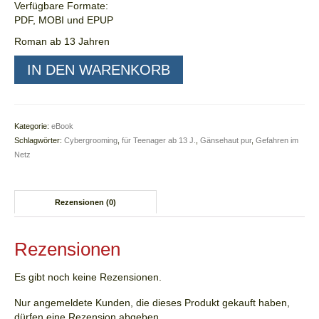
Verfügbare Formate:
Kinderbücher
PDF, MOBI und EPUP
Roman ab 13 Jahren
Bilderbücher
HARMLOS
IN DEN WARENKORB
Jugendbücher
ist
nur
Sach-/Schulbücher
sein
Name
Kategorie:
eBook
Ortschroniken | Regionalia
-
Schlagwörter:
Cybergrooming
,
für Teenager ab 13 J.
,
Gänsehaut pur
,
Gefahren im
eBook
Netz
Shop
Menge
AGs – Werkstätten – FeriPro
Rezensionen (0)
Schulprogramm
Rezensionen
Download Formulare
Es gibt noch keine Rezensionen.
Führungen
Nur angemeldete Kunden, die dieses Produkt gekauft haben,
Lesungen
dürfen eine Rezension abgeben.