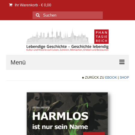
Ihr Warenkorb
-
€
0,00
Suchen
nach:
Menü
ZURÜCK ZU
EBOOK
|
SHOP
Verlag
Verlag
Events | Messen
PresseService
PresseEcho