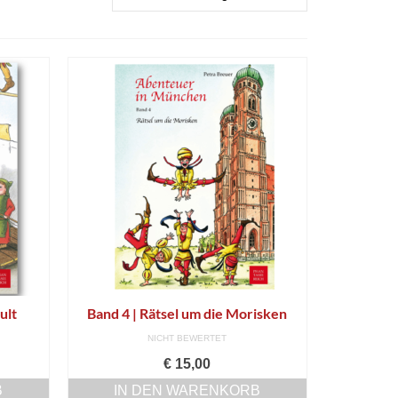
ult
Band 4 | Rätsel um die Morisken
NICHT BEWERTET
€
15,00
B
IN DEN WARENKORB