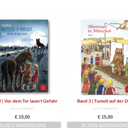
 | Vor dem Tor lauert Gefahr
Band 3 | Tumult auf der D
NICHT BEWERTET
NICHT BEWERTET
€
15,00
€
15,00
IN DEN WARENKORB
IN DEN WARENKOR